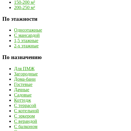
150-200 м²
200-250 м²
По этажности
Одноэтажные
С мансардой
1,5 этажные
2-х этажные
По назначению
Для ПМЖ
Загородные
Дома-бани
Гостевые
Дачные
Садовые
Коттедж
С террасой
С котельной
С эркером
С верандой
С балконом