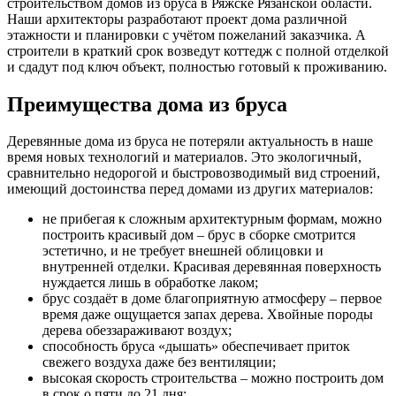
строительством домов из бруса в Ряжске Рязанской области.
Наши архитекторы разработают проект дома различной
этажности и планировки с учётом пожеланий заказчика. А
строители в краткий срок возведут коттедж с полной отделкой
и сдадут под ключ объект, полностью готовый к проживанию.
Преимущества дома из бруса
Деревянные дома из бруса не потеряли актуальность в наше
время новых технологий и материалов. Это экологичный,
сравнительно недорогой и быстровозводимый вид строений,
имеющий достоинства перед домами из других материалов:
не прибегая к сложным архитектурным формам, можно
построить красивый дом – брус в сборке смотрится
эстетично, и не требует внешней облицовки и
внутренней отделки. Красивая деревянная поверхность
нуждается лишь в обработке лаком;
брус создаёт в доме благоприятную атмосферу – первое
время даже ощущается запах дерева. Хвойные породы
дерева обеззараживают воздух;
способность бруса «дышать» обеспечивает приток
свежего воздуха даже без вентиляции;
высокая скорость строительства – можно построить дом
в срок о пяти до 21 дня;