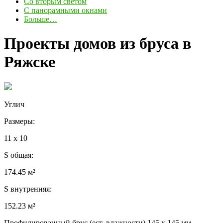
Со вторым светом
С панорамными окнами
Больше…
Проекты домов из бруса в
Ряжске
Углич
Размеры:
11 x 10
S общая:
174.45 м²
S внутренняя:
152.23 м²
Профилированный брус (ест. влажности) 145 x 145 мм