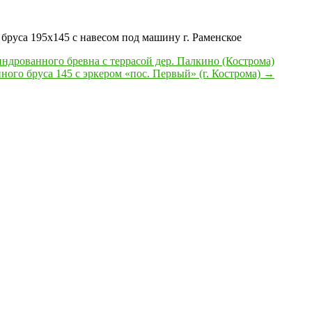
бруса 195х145 с навесом под машину г. Раменское
индрованного бревна с террасой дер. Палкино (Кострома)
ного бруса 145 с эркером «пос. Первый» (г. Кострома)
→