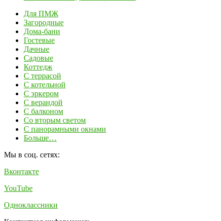
Для ПМЖ
Загородные
Дома-бани
Гостевые
Дачные
Садовые
Коттедж
С террасой
С котельной
С эркером
С верандой
С балконом
Со вторым светом
С панорамными окнами
Больше…
Мы в соц. сетях:
Вконтакте
YouTube
Одноклассники