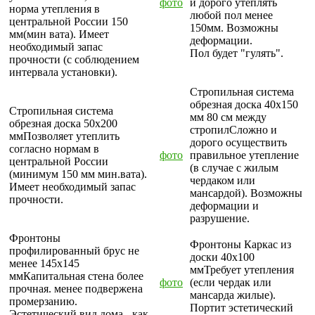
фото
и дорого утеплять
норма утепления в
любой пол менее
центральной России 150
150мм. Возможны
мм(мин вата). Имеет
деформации.
необходимый запас
Пол будет "гулять".
прочности (с соблюдением
интервала установки).
Стропильная система
обрезная доска
40х150
Стропильная система
мм 80 см между
обрезная доска
50х200
стропил
Сложно и
мм
Позволяет утеплить
дорого осуществить
согласно нормам в
фото
правильное утепление
центральной России
(в случае с жилым
(минимум 150 мм мин.вата).
чердаком или
Имеет необходимый запас
мансардой). Возможны
прочности.
деформации и
разрушение.
Фронтоны
Фронтоны
Каркас из
профилированный брус не
доски 40х100
менее 145х145
мм
Требует утепления
мм
Капитальная стена более
фото
(если чердак или
прочная. менее подвержена
мансарда жилые).
промерзанию.
Портит эстетический
Эстетический вид дома - как