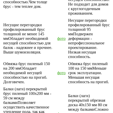
способностью.Чем толще
Не подходит для домов
брус - тем теплее дом.
с круглогодичным
проживанием.
Несущие перегородки
Несущие перегородки
профилированный брус
профилированный брус
толщиной
95
толщиной
не менее 145
мм
Подвержен
мм
Обладает необходимой
фото
деформации -
несущей способностью для
непрофессиональное
балок - надежнее и прочнее.
проектирование.
Выше шумоизоляция.
Низкая несущая
способность.
Обвязка брус пиленый
150
Обвязка брус пиленый
на 200 мм
Обладает
100 на 150 мм
Меньше
необходимой несущей
фото
срок эксплуатации.
способностью на прогиб.
Меньшая несущая
Долговечен.
способность на прогиб.
Балки (лаги) перекрытий
брус пиленый
100х200 мм -
Балки (лаги)
59 см между
перекрытий обрезная
балками
Позволяет
доска
40х150 мм 80 см
осуществить качественное
между балками
Сложно
утепление пола, так как