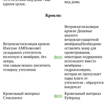
вид дома.
единое целое.
Кровля:
Ветровлагоизоляция
кровли
Дешевые
аналоги
ветровлагозащитной
Ветровлагоизоляция кровли
мембраны
Необходимо
Изоспан АМ
Позволяет
оставлять зазор для
укладывать утеплитель
проветривания,
вплотную к мембране, без
фото
некоторые подрядчики
зазора,
используют вместо
тем самым можно увеличить
мембраны -
толщину утепления
гидроизоляцию,
которая не пропускает
пары влаги от
утеплителя - образуется
конденсат
Кровельный материал
Кровельный материал
фото
Стеклоизол
Рубероид